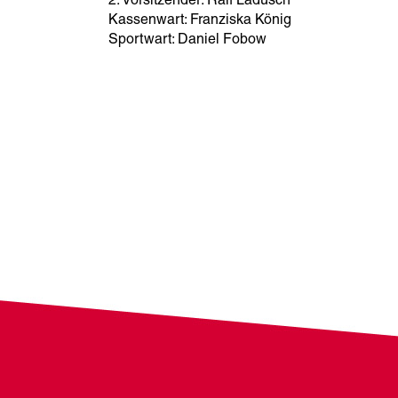
2. Vorsitzender: Ralf Ladusch
Kassenwart: Franziska König
Sportwart: Daniel Fobow