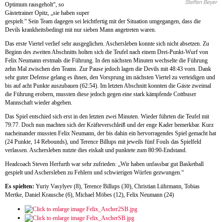
Steffen Beyer
Optimum rausgeholt“, so
Gästetrainer Opitz, „sie haben super
gespielt.“ Sein Team dagegen sei leichtfertig mit der Situation umgegangen, dass die
Devils krankheitsbedingt mit nur sieben Mann angetreten waren.
Das erste Viertel verlief sehr ausgeglichen. Aschersleben konnte sich nicht absetzen. Zu
Beginn des zweiten Abschnitts holten sich die Teufel nach einem Drei-Punkt-Wurf von
Felix Neumann erstmals die Führung. In den nächsten Minuten wechselte die Führung
zehn Mal zwischen den Teams. Zur Pause jedoch lagen die Devils mit 48:43 vorn. Dank
sehr guter Defense gelang es ihnen, den Vorsprung im nächsten Viertel zu verteidigen und
bis auf acht Punkte auszubauen (62:54). Im letzten Abschnitt konnten die Gäste zweimal
die Führung erobern, mussten diese jedoch gegen eine stark kämpfende Cottbuser
Mannschaft wieder abgeben.
Das Spiel entschied sich erst in den letzten zwei Minuten. Wieder führten die Teufel mit
79:77. Doch nun machten sich der Kräfteverschleiß und der enge Kader bemerkbar. Kurz
nacheinander mussten Felix Neumann, der bis dahin ein hervorragendes Spiel gemacht hat
(24 Punkte, 14 Rebounds), und Terence Billups mit jeweils fünf Fouls das Spielfeld
verlassen. Aschersleben nutzte dies eiskalt und punktete zum 80:90-Endstand.
Headcoach Steven Herfurth war sehr zufrieden: „Wir haben unfassbar gut Basketball
gespielt und Aschersleben zu Fehlern und schwierigen Würfen gezwungen.“
Es spielten:
Yuriy Vasylyev (8), Terence Billups (30), Christian Lührmann, Tobias
Mertke, Daniel Krausche (6), Michael Möbes (12), Felix Neumann (24)