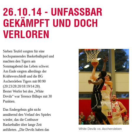
26.10.14 - UNFASSBAR
GEKÄMPFT UND DOCH
VERLOREN
Sieben Teufel sorgten für eine
hochspannendes Basketballspiel und
machten den Tigern am
Sonntagabend das Leben schwer.
Am Ende siegten allerdings der
Kräfteverschleiß und die BG
Aschersleben Tigers mit 80:90
(20:23/28:20/18:19/14:28).
Bester Werfer bei den „White
Devils“ war Terence Billups mit 30
Punkten.
Das Endergebnis gibt nicht
annähernd den Verlauf des Spieles
wieder, das die Cottbuser
Basketballer über lange Zeit
anführten. „Die Devils haben das
White Devils vs. Aschersleben