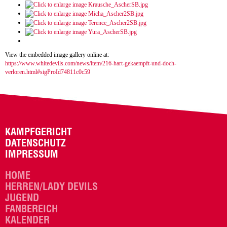
View the embedded image gallery online at:
https://www.whitedevils.com/news/item/216-hart-gekaempft-und-doch-
verloren.html#sigProId74811c0c59
KAMPFGERICHT
DATENSCHUTZ
IMPRESSUM
HOME
HERREN/LADY DEVILS
JUGEND
FANBEREICH
KALENDER