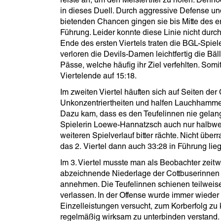
reiste an, um den Meistertitel zu holen. Denno
in dieses Duell. Durch aggressive Defense u
bietenden Chancen gingen sie bis Mitte des ers
Führung. Leider konnte diese Linie nicht dur
Ende des ersten Viertels traten die BGL-Spiele
verloren die Devils-Damen leichtfertig die Bäl
Pässe, welche häufig ihr Ziel verfehlten. Somi
Viertelende auf 15:18.
Im zweiten Viertel häuften sich auf Seiten der
Unkonzentriertheiten und halfen Lauchhammer,
Dazu kam, dass es den Teufelinnen nie gelang,
Spielerin Loewe-Hannatzsch auch nur halbweg
weiteren Spielverlauf bitter rächte. Nicht ü
das 2. Viertel dann auch 33:28 in Führung lie
Im 3. Viertel musste man als Beobachter zeitw
abzeichnende Niederlage der Cottbuserinne
annehmen. Die Teufelinnen schienen teilweise
verlassen. In der Offense wurde immer wieder 
Einzelleistungen versucht, zum Korberfolg 
regelmäßig wirksam zu unterbinden verstand. 