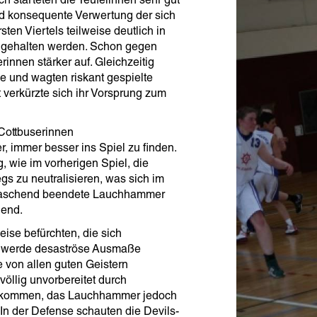
ch starteten die Teufelinnen sehr gut
nd konsequente Verwertung der sich
ten Viertels teilweise deutlich in
chgehalten werden. Schon gegen
rinnen stärker auf. Gleichzeitig
le und wagten riskant gespielte
t verkürzte sich ihr Vorsprung zum
 Cottbuserinnen
 immer besser ins Spiel zu finden.
 wie im vorherigen Spiel, die
s zu neutralisieren, was sich im
berraschend beendete Lauchhammer
gend.
eise befürchten, die sich
n werde desaströse Ausmaße
 von allen guten Geistern
völlig unvorbereitet durch
zu kommen, das Lauchhammer jedoch
In der Defense schauten die Devils-