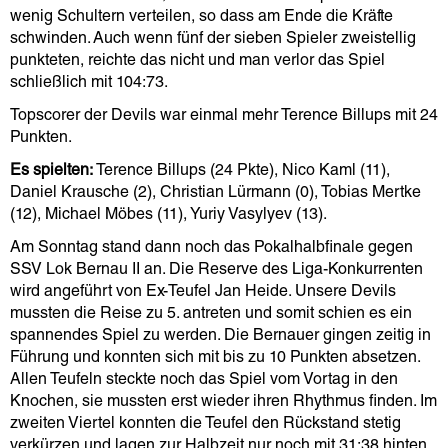
wenig Schultern verteilen, so dass am Ende die Kräfte
schwinden. Auch wenn fünf der sieben Spieler zweistellig
punkteten, reichte das nicht und man verlor das Spiel
schließlich mit 104:73.
Topscorer der Devils war einmal mehr Terence Billups mit 24
Punkten.
Es spielten:
Terence Billups (24 Pkte), Nico Kaml (11),
Daniel Krausche (2), Christian Lürmann (0), Tobias Mertke
(12), Michael Möbes (11), Yuriy Vasylyev (13).
Am Sonntag stand dann noch das Pokalhalbfinale gegen
SSV Lok Bernau II an. Die Reserve des Liga-Konkurrenten
wird angeführt von Ex-Teufel Jan Heide. Unsere Devils
mussten die Reise zu 5. antreten und somit schien es ein
spannendes Spiel zu werden. Die Bernauer gingen zeitig in
Führung und konnten sich mit bis zu 10 Punkten absetzen.
Allen Teufeln steckte noch das Spiel vom Vortag in den
Knochen, sie mussten erst wieder ihren Rhythmus finden. Im
zweiten Viertel konnten die Teufel den Rückstand stetig
verkürzen und lagen zur Halbzeit nur noch mit 31:38 hinten.