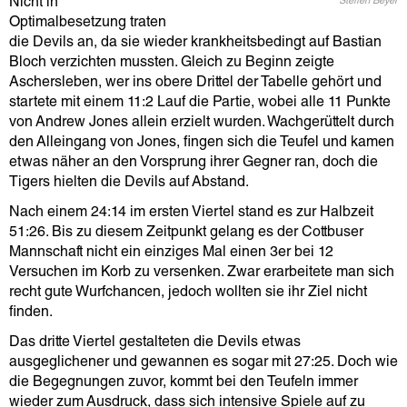
Nicht in
Steffen Beyer
Optimalbesetzung traten
die Devils an, da sie wieder krankheitsbedingt auf Bastian
Bloch verzichten mussten. Gleich zu Beginn zeigte
Aschersleben, wer ins obere Drittel der Tabelle gehört und
startete mit einem 11:2 Lauf die Partie, wobei alle 11 Punkte
von Andrew Jones allein erzielt wurden. Wachgerüttelt durch
den Alleingang von Jones, fingen sich die Teufel und kamen
etwas näher an den Vorsprung ihrer Gegner ran, doch die
Tigers hielten die Devils auf Abstand.
Nach einem 24:14 im ersten Viertel stand es zur Halbzeit
51:26. Bis zu diesem Zeitpunkt gelang es der Cottbuser
Mannschaft nicht ein einziges Mal einen 3er bei 12
Versuchen im Korb zu versenken. Zwar erarbeitete man sich
recht gute Wurfchancen, jedoch wollten sie ihr Ziel nicht
finden.
Das dritte Viertel gestalteten die Devils etwas
ausgeglichener und gewannen es sogar mit 27:25. Doch wie
die Begegnungen zuvor, kommt bei den Teufeln immer
wieder zum Ausdruck, dass sich intensive Spiele auf zu