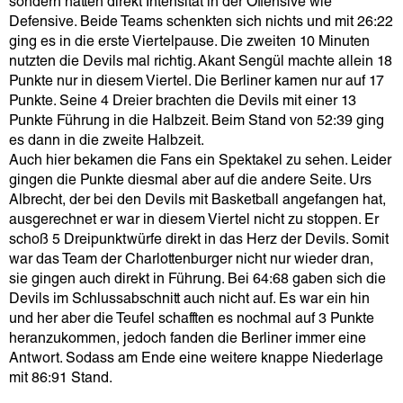
sondern hatten direkt Intensität in der Offensive wie
Defensive. Beide Teams schenkten sich nichts und mit 26:22
ging es in die erste Viertelpause. Die zweiten 10 Minuten
nutzten die Devils mal richtig. Akant Sengül machte allein 18
Punkte nur in diesem Viertel. Die Berliner kamen nur auf 17
Punkte. Seine 4 Dreier brachten die Devils mit einer 13
Punkte Führung in die Halbzeit. Beim Stand von 52:39 ging
es dann in die zweite Halbzeit.
Auch hier bekamen die Fans ein Spektakel zu sehen. Leider
gingen die Punkte diesmal aber auf die andere Seite. Urs
Albrecht, der bei den Devils mit Basketball angefangen hat,
ausgerechnet er war in diesem Viertel nicht zu stoppen. Er
schoß 5 Dreipunktwürfe direkt in das Herz der Devils. Somit
war das Team der Charlottenburger nicht nur wieder dran,
sie gingen auch direkt in Führung. Bei 64:68 gaben sich die
Devils im Schlussabschnitt auch nicht auf. Es war ein hin
und her aber die Teufel schafften es nochmal auf 3 Punkte
heranzukommen, jedoch fanden die Berliner immer eine
Antwort. Sodass am Ende eine weitere knappe Niederlage
mit 86:91 Stand.